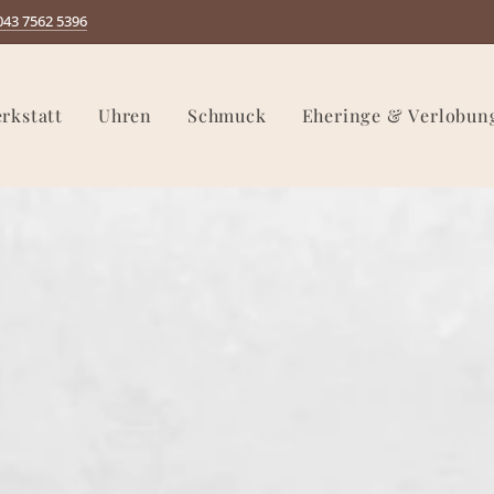
043 7562 5396
rkstatt
Uhren
Schmuck
Eheringe & Verlobun