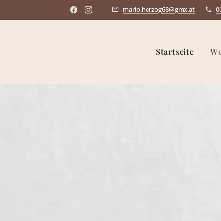
mario.herzog68@gmx.at
0
Startseite
We